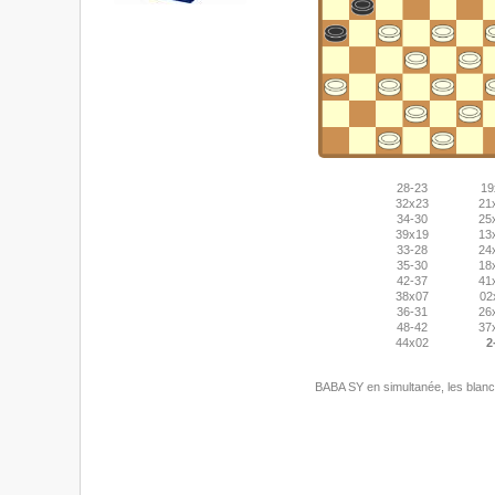
28-23
19
32x23
21
34-30
25
39x19
13
33-28
24
35-30
18
42-37
41
38x07
02
36-31
26
48-42
37
44x02
2
BABA SY en simultanée, les blanc