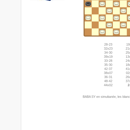
28-23
19
32x23
21
34-30
25
39x19
13
33-28
24
35-30
18
42-37
41
38x07
02
36-31
26
48-42
37
44x02
2
BABA SY en simultanée, les blanc